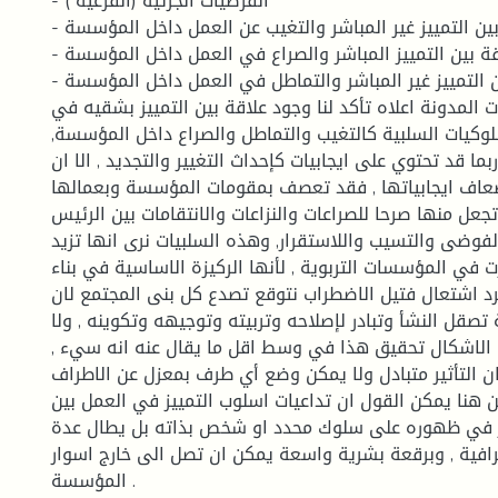
- الفرضيات الجزئية (الفرعية )
- هناك علاقة بين التمييز غير المباشر والتغيب عن العمل داخل المؤسسة
- هناك علاقة بين التمييز المباشر والصراع في العمل داخل المؤسسة
- هناك علاقة بين التمييز غير المباشر والتماطل في العمل داخل المؤسسة .
 المدونة اعلاه تأكد لنا وجود علاقة بين التمييز بشقيه في
وكيات السلبية كالتغيب والتماطل والصراع داخل المؤسسة,
بما قد تحتوي على ايجابيات كإحداث التغيير والتجديد , الا ان
عاف ايجابياتها , فقد تعصف بمقومات المؤسسة وبعمالها
تجعل منها صرحا للصراعات والنزاعات والانتقامات بين الرئيس
فوضى والتسيب واللاستقرار, وهذه السلبيات نرى انها تزيد
ت في المؤسسات التربوية , لأنها الركيزة الاساسية في بناء
د اشتعال فتيل الاضطراب نتوقع تصدع كل بنى المجتمع لان
تصقل النشأ وتبادر لإصلاحه وتربيته وتوجيهه وتكوينه , ولا
لاشكال تحقيق هذا في وسط اقل ما يقال عنه انه سيء ,
ان التأثير متبادل ولا يمكن وضع أي طرف بمعزل عن الاطراف
ن هنا يمكن القول ان تداعيات اسلوب التمييز في العمل بين
ر في ظهوره على سلوك محدد او شخص بذاته بل يطال عدة
افية , وبرقعة بشرية واسعة يمكن ان تصل الى خارج اسوار
المؤسسة .