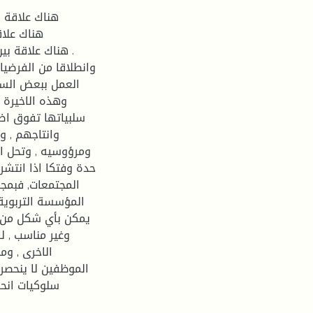
وانطلاقا من الفرضيات
العمل ببعض السل
وهذه الاخيرة ر
سلبياتها تفوق اض
وانتاجهم , و
ومرؤوسيه , وتحل ال
حدة وفتكا اذا انتشر
المجتمعات, فبمجر
المؤسسة التربوية 
يمكن بأي شكل من ا
وغير مناسب , ل
الاخرى , وم
الموظفين لا ينحص
سلوكيات انحر