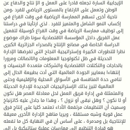
الإيجابية السارة تجعله قادرا على العمل و الإ نتاج والدفاع عن
الوطن وتعمل على الارتفاع بالمستوى الرياضي للفرد ،ومن
ناحية أخرى تسهم الممارسة الرياضية في وقت الفراغ في
إكساب النمو الشامل والمتميز للفرد . لذي ارتأينا في دراستنا
إلى توظيف ممارسة الرياضة في وقت الفراغ كوسيلة لتفعيل
عمل الفريق داخل المؤسسة الاقتصادية سونا طراك موضوع
الدراسة الخاصة في مصانع الإنتاج بالصحراء الجزائرية الكبرى
نظرا للتطورات الكبيرة وإستراتيجية النجاح التي تفرضها الإدارة
الحديثة في ظل تكنولوجيا المعلومات والاتصالات ومرورا
بالحاجات والتكتلات الاقتصادية والشركات متعددة الجنسيات و
إنتهاءا بمعايير الجودة العالمية التي أدت بطبيعة الحال إلى
تنامي حدة المنافسة في الأسواق المحلية والإقليمية وحتى
العالمية لتبرز بذلك الإستراتيجيات الجديدة للإدارة الحديثة
والمتمثلة في إدارة فريق العمل لحل معادلة العصر هل نكون
أو لا نكون ؟ وهل نبقى أو نزول ؟ ، وهذا ما جادل عليه كاتزنباخ
وسميث أن التنظيمات مرتفعة الأداء تعتمد كليا على إنتاج فرق
عمل قوية وشبه مستقلة ، ويريا مناهج الإدارة الأخرى معيقة
للإنتاجية بل ومدمرة ، على أساس أن في النهاية كل ما تفعله
هو قيادة التنظيم إلى ممارسات عملية ستاتيكية بل إلى