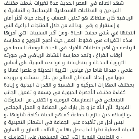
شهد العالم في العصر الحديث عدة تغيرات شملت مختلف
الميادين و القطاعات الاقتصادية الاجتماعية و الثقافية و
الرياضية كان مبتغاها هو تذليل الصعاب و إيجاد حياة أكثر أمان
و إستقرار و رقي ،وذالك من خلال المنتجات الراقية التي
أنتجتها في شتى مجلات الحياة ،ومن أكبر السلبيات التي أفرزها
هذه التغيرات هي ضغوط العمل حيث أصبح الترويح و ممارسة
الرياضة من أهم متطلبات الأفراد في الحياة اليومية لاسيما في
أوقات الفراغ ، وتعد ممارسة النشاط الرياضي في صورته
التربوية الحديثة و بتنظيماته و قواعده المبنية على أساس
علمي ، ميدانا هاما من ميادين التربية الحديثة و عنصرا فعالا و
قويا في إعداد المواطن الصالح من خلال تنشئته و تزويده
بمختلف المهارات الحركية و النفسية و القدرات البدنية و زيادة
كفاءة مختلف الأجهزة الحيوية في جسمه و تفعيل الجانب
الاجتماعي في الممارسات اليومية و التقليل من السلوكات
الفردية ،لأن الله عز و جل بارك في الجماعة و العمل الجماعي
،والإسلام دين يلتزم بالجماعة كمنهج للحياة بكافة شئونها ،و
ليس أدل من تأكيده على الجماعة في الشعائر التعبدية و
الحياة العملية نظرا لما يحصل بها من التآلف التمازج و التعاون
، و الاحاديث النبوية التي تحث المسلمين على التماسك و