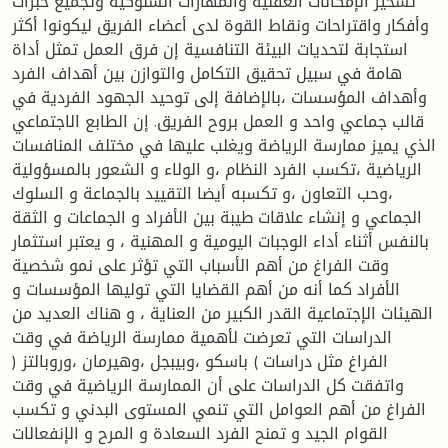
تسخير الإمكانات العقلية والمهارات السلوكية وتجميع خبرات
وأفكار واقتراحات ونقاط القوة لدى أعضاء الفريق ليكونوا أكثر
استجابة لتحديات البيئة التنافسية إن فرق العمل تمثل أداة
هامة في سبيل تحقيق التكامل والتوازن بين أهداف الفرد
وأهداف المؤسسات ،بالإضافة إلى توحيد الجهود الفردية في
قالب جماعي واحد و العمل بروح الفريق. إن الطابع الاجتماعي
الذي يميز ممارسة الرياضة ويغلب عليها في مختلف المنافسات
الرياضية ،تكسب الفرد النظام ،و الولاء و الشعور بالمسؤولية
،وحب التعاون ،و تكسبه أيضا التقييد بالجماعة و السلوك
الجماعي و إنشاء علاقات طيبة بين الأفراد و الجماعات و الثقة
بالنفس أثناء أداء الوجبات اليومية و المهنية ، و يعتبر استثمار
وقت الفراغ من أهم الأسباب التي تؤثر على نمو شخصية
الأفراد كما أنه من أهم القضايا التي توليها المؤسسات و
الهيئات الإجتماعية القدر الكبير من العناية ، و هناك العديد من
الدراسات التي تعرضت لأهمية ممارسة الرياضة في وقت
الفراغ مثل دراسات ) باسكو ،وبيبجل ،وهيرمان ،وروبالتز (
واتفقت كل الدراسات على أن الممارسة الرياضية في وقت
الفراغ من أهم العوامل التي تنمي المستوى البدني و تكسب
القوام الجيد و تمنح الفرد السعادة و المرح و الإنفعالات