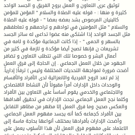
توثيق عرى التعاون و العمل بروح الفريق و الجسد الواحد
كثيرة و منها : - قوله عليه الصلاة والسلام " المؤمن للمؤمن
كالبنيان المرصوص بشد بعضه بعضا " - قوله عليه الصلاة
والسلام " مثل المؤمنين في توادهم و تراحمهم و تعاطفهم
مثل الجسد الواحد إذا اشتكى منه عضوا تداعى له سائر الجسد
بالسهر و الحمى " - إذا كانت الجماعية مؤكدة و لامه في
تشريعات ن فإنها تصبح أيضا مؤكدة و لازمة في كثير من
أعمال البشر و خصوصا تلك التي تتطلب التعاون و تضافر
الجهود من خلال العمل الجماعي . إن الحاجة إلى فرق العمل
أضحت ضرورة لمواجهة التحديات المختلفة وليس ) ترفاً( إدارياً.
إذ لم تعد الروح الفردية والانعزالية لدى الأفراد والأقسام
والوحدات داخل الإدارات أمراً مقبولاً لأن النشاط الاقتصادي
والاجتماعي والخدمي يقوم أساساً على التعاون بين الأفراد
وكلما نجح العمل الجماعي نجحت الإدارات في تحقيق أهدافها
والعكس صحيح. وما فرق العمل إلا مظهر من مظاهر التفاعل
بين الأفراد كجماعه كما أنه يجسد مفهوم العمل الجماعي.
وأضحت الإدارات بأفرادها بمختلف أنواعها بحاجة ماسة إلى
الاعتماد على مفهوم فرق العمل لأن هذا الأسلوب يعمل على