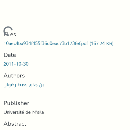
ading...
Files
10aec4ba934f455f36d0eac73b173fef.pdf
(167.24 KB)
Date
2011-10-30
Authors
بن جدو, بعيط رضوان
Publisher
Université de M'sila
Abstract