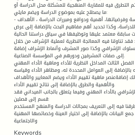
م التطرق فيه للمقاربة المنهجية للمشكلة محل الدراسة أو
ما يصطلح عليه بموضوع الدراسة ويضم مايلي:
- تحديد مشكلة الدراسة وفرضياتها، أهمية ودوافع ومبررات الدراسة ، الأهداف
للدراسة، وكذا تحديد أهم مفاهيم البحث بالإضافة إلى عرض
 سابقة معتمد عليها وتوظيفها في سياق دراستنا الحالية.
 فقد تناولنا فيه المعالجة النظرية لعملية الإشراف من خلال
السلوك الإشرافي وكذا صور المشرف وأنماط الإشراف إضافة
إلى صفات المشرفين ودورهم في المؤسسة الصناعية.
الفصل الثالث المداخل النظرية للأداء وماهية الأداء المهني
 بالإضافة إلى العوامل المحددة له، ومظاهر الأداء وقياسه
ك
 إضافةعنصر ماهية تقييم الأداء ويضم المعايير والأهداف
والأهمية والطرق بالإضافة إلى نتائج تقييم الأداء.
إشرافي بالأداء المهني وفيما يتعلق بالجانب الميداني فقد
قسم إلى فصلين:
طرقنا فيه إلى التعريف بمجالات الدراسة والمنهج المستخدم
جمع البيانات بالإضافة إلى اختيار العينة وخصائصها المهنية
والاجتماعية
Keywords