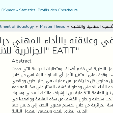
f DSpace
Statistics
Profils des Chercheurs
tment of Sociology
Master Thesis
في وعلاقته بالأداء المهني در
الجزائرية للأنسجة الصناعية والتقنية" EATIT"
Abstract
ل النظرية في خضم أهداف ومتطلبات الدراسة التي حددت
 الوقوف على المتغير الأول أي السلوك الإشرافي من خلال
 محتوى كل ما يتضمن من عمليات في إطار نظري وواقعي
فهو الأداء المهني ومحاولة كشف الستار على هذا المفهوم.
برز العلاقة التكاملية بين الإشراف والأداء المهني وسلوك
 تحت سلطته ونحاول الكشف عن هذه العلاقة وواقعها في
ة الجزائرية من خلال تقسيم محتوى البحث إلى جانبين هما:
الجانب النظري للبحث ويتضمن الفصول التالية: