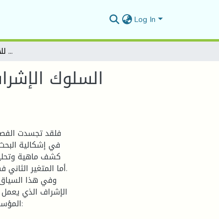
Log In
السلوك الإشرافي وعلاقته بالأداء المهني دراسة ميدانية بالمؤسسة الجزائرية للأنسجة الصناعية والتقنية" EATIT"
السلوك الإشرا
فلقد تجسدت الفصو
في إشكالية البحث،
كشف ماهية وتحليل
أما المتغير الثاني 
وفي هذا السياق ت
الإشراف الذي يعمل
المؤسس