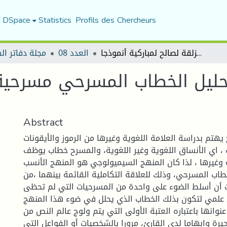
f DSpace
Statistics
Profils des Chercheurs
السيميولوجيا وتحليل الخطاب المسرحي مسرحية الزلقة لصالح لمباركية أنموذجا
العدد 08
مجلة دفاتر ال
حليل الخطاب المسرحي مسرحية ا
Abstract
هتم بدراسة العلامة اللغوية وغيرها من الرموز والأيقونات
ت ، اي الأنساق اللغوية وغير اللغوية، والمسرح خطاب يوظف
 وغيرها ، لذا كان المنهج السيميولوجي هو المنهج الأنسب
طاب المسرحي، وذلك للعلاقة التكاملية القائمة بينهما ،من
ت أن أسلط الضوء على واحدة من المسرحيات التي لم تحظى
 علمي لتكون بذلك الخطاب الذي يحلل في ضوء هذا المنهج
عنوانها باعتباره العتبة الأولى التي يتم ولوج عالم النص من
رة وابهاما لدى القارئ، مرورا بالشخصيات أو الفواعل التي