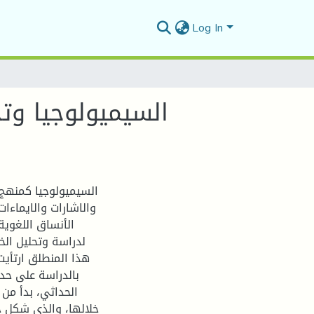
Log In
السيميولوجيا وت
السيميولوجيا كمنهج ي
والاشارات والايماءا
الأنساق اللغوية
لدراسة وتحليل الخ
هذا المنطلق ارتأي
بالدراسة على حد
الحداثي، بدأ من 
خلالها، والذي شكل حي