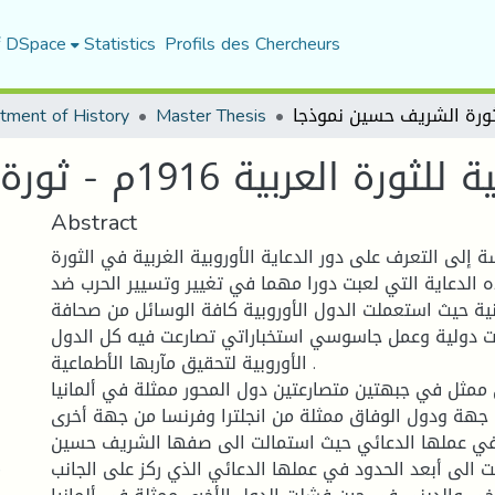
f DSpace
Statistics
Profils des Chercheurs
tment of History
Master Thesis
بية 1916م - ثورة الشريف حسين نموذجا
Abstract
إلى التعرف على دور الدعاية الأوروبية الغربية في الثورة
191 م ، هذه الدعاية التي لعبت دورا مهما في تغيير وتسيير الحرب ضد
نية حيث استعملت الدول الأوروبية كافة الوسائل من صحافة
ت دولية وعمل جاسوسي استخباراتي تصارعت فيه كل الدول
الأوروبية لتحقيق مآربها الأطماعية .
 ممثل في جبهتين متصارعتين دول المحور ممثلة في ألمانيا
جهة ودول الوفاق ممثلة من انجلترا وفرنسا من جهة أخرى .
 في عملها الدعائي حيث استمالت الى صفها الشريف حسين
)
 الى أبعد الحدود في عملها الدعائي الذي ركز على الجانب