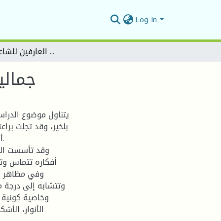
Log In
جماليات التناص في ديوان متن العارفين للشاعر عقاب بلخير
جمالي
يتناول موضوع الدراس
بلخير، وقد تجلت برا
أ
وقد تأسست الد
أفكاره تتماس وت
وفي مظاهر ال
وتتشابه إلى درجة م
وخاصية كونية م
الأنوار، الأشك