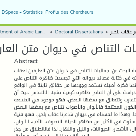
f DSpace
Statistics
Profils des Chercheurs
Department of Arabic Language and Literature
Doctoral Dissertations
ات التناص في ديوان متن العار
Abstract
ة البحث عن: جماليات التناص في ديوان متن العارفين لعقاب
عته في كتابة قصائد ديوانه التي تجسدت ظاهرة التناص على
نها فكرة أصيلة تستمد وجودها من حقائق ثابتة في الواقع.
راسة على أن التناص ظاهرة كونية تشبه الالتماس حيث أن
تقارب وتتعانق مع بعضها البعض، فهو موجود في الطبيعة
كون المختلفة فالألوان والأصوات تتناص مع بعضها البعض
ا، وهذا ما لمسناه في ديوان شاعرنا عقاب بلخير، فهو فنية
بثوث في الكثير من مظاهر الحياة: التصوف، الأدب، الألوان،
ال، الأشجار، الحيوانات، والليل والنهار.. لذا فالانطلاق من جذر