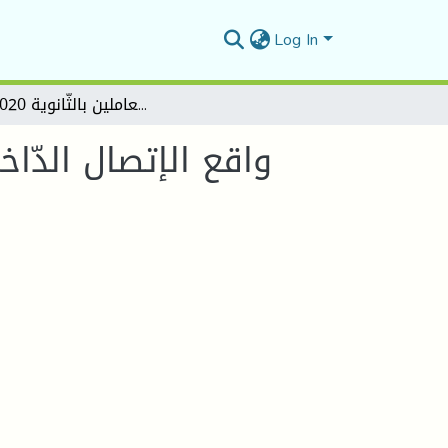
Log In
واقع الإتصال الدّاخلي في ثانوية هواري بومدين –البويرة- دراسة وصفية تحليليّة على العاملين بالثّانوية 2020-2021
واقع الإتصال الدّا