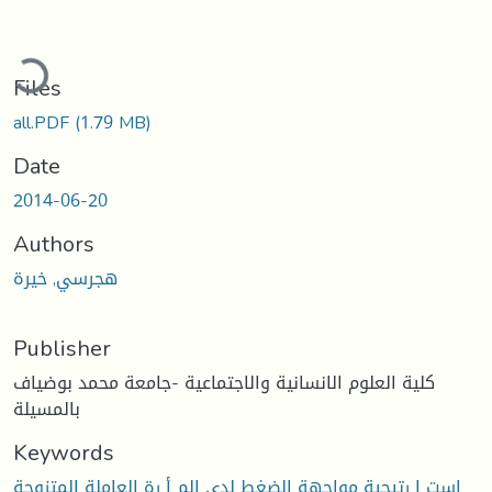
ading...
Files
all.PDF
(1.79 MB)
Date
2014-06-20
Authors
هجرسي, خيرة
Publisher
كلية العلوم الانسانية والاجتماعية -جامعة محمد بوضياف
بالمسيلة
Keywords
إست ا رتيجية مواجهة الضغط لدى الم أ رة العاملة المتزوجة