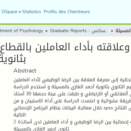
f DSpace
Statistics
Profils des Chercheurs
Graduate Reports - تقارير الليسانس
tment of Psychology
علاقته بأداء العاملين بالقطاع 
بثانوي
Abstract
الية إلى معرفة العلاقة بين الرضا الوظيفي لأداء العاملين
م الثانوي بثانوية أحمد الغازي بالمسيلة و استخدم الدراسة
المنهج الوصفي ألعلائقي أو الارتباطي و طبقت على عينة حجمها 30 أستاذ
طريقة عشوائية و اعتمدت الدراسة على أداة الاستبيان و من
خلال معالجة البيانات بنظام البرنامج الإحصائي spss توصلت الدراسة إلى النتائج
التالية:
 توجد علاقة ذات دلالة إحصائية بين الرضا الوظيفي و أداء العاملين لدى أساتذة
ثانوي احمد الغازي بالمسيلة.