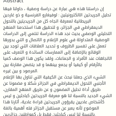
Abstract
إن دراستنا هذه هي عبارة عن دراسة وصفية ، حاولنا فيها
تحليل الجريدتين الالكترونيتين : لوفيغارو الفرنسية و ذو غاردين
البريطانية لمعرفة اتجاه كل من الجريديتين بالتحول
الديمقراطي في الجزائر، و لتحقيق هذا استخدمنا المنهج
التحليلي الوصفي بحيث نجد هذه الدراسة تنتمي إلى الدراسات
الوصفية المتداولة في علوم الإعلام و الاتصال و التي بدورها
تعمل على تفسير الظروف و تحديد العلاقات التي توجد بين
الوقائع بالإضافة إلى الممارسات السائدة و التعرف على
الاتجاهات عند الأفراد و الجماعات، ولقد يكون هذا الوصف كميا
بالأرقام أو كيفيا أو يجمع بينهما و قد يتضمن مقارنة بين
المرصود و بين غيره.
الشيء الذي جعلنا نبحث عن الكيفية التي تناول بها الإعلام
الأجنبي التحول الديمقراطي في الجزائر شكلا و مضمونا عن
طريق أداة تحليل المضمون و عن طريق المنهج المقارن،
الشيء الجديد بالنسبة لنا هو معرفة الجريدتين كباحثين و ليس
كأشخاص عاديين يقرؤون الجريدتين قراءة عادية، أثارنا هذا
الموضوع لأنه يعبر عن مستقبل الجزائر فله أهمية بالغة
بالنسبة لنا ليس كباحثين فقط بل كمواطنين جزائريين.