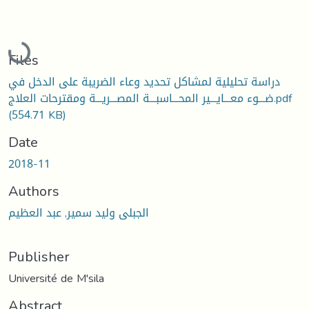
Loading...
Files
دراسة تحليلية لمشاكل تحديد وعاء الضريبة على الدخل في
ضـــوء معـــايـــير المحـــاسبـــة المصـــريـــة ومقترحات العلاج.pdf
(554.71 KB)
Date
2018-11
Authors
الجبلى وليد سمير, عبد العظيم
Publisher
Université de M'sila
Abstract