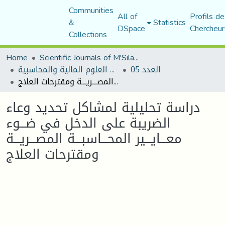
Communities
All of
Profils de
&
Statistics
DSpace
Chercheur
Collections
Home
Scientific Journals of M'Sila University
العدد 05
مجلة البحوث في العلوم المالية والمحاسبية
دراسة تحليلية لمشاكل تحديد وعاء الضريبة على الدخل في ضـــوء معـــايـــير المحـــاسبـــة المصـــريـــة ومقترحات العلاج
دراسة تحليلية لمشاكل تحديد وعاء
الضريبة على الدخل في ضـــوء
معـــايـــير المحـــاسبـــة المصـــريـــة
ومقترحات العلاج