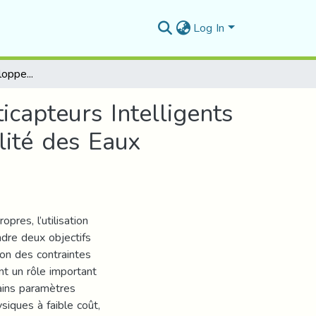
Log In
Contribution au Développement de Systèmes Multicapteurs Intelligents Dédiés à la Surveillance et au Contrôle de la Qualité des Eaux Propres.
capteurs Intelligents
lité des Eaux
res, l’utilisation
dre deux objectifs
tion des contraintes
nt un rôle important
tains paramètres
siques à faible coût,