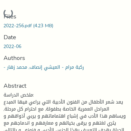
Loading...
Files
2022-256.pdf
(4.23 MB)
Date
2022-06
Authors
- ركبة مرام - العيشي إنصاف, محمد زهار
Abstract
ملخص الدراسة:
يعد شعر الأطفال من الفنون الأدبية التي يراعي فيها المبدع
المراحل العمرية الخاصة بطفولة, مع احترام كل مرحلة,
ويساهم هذا الأدب في إشباع اهتماماتهم و يربي أذواقهم و
يثري لغتهم و يرقى بخيالهم و معارفهم و اندماجهم مع
الحياة بهدف التعريف بهذا الجنس الأدبي و فنونه , و بالتالي