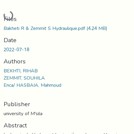
Loading...
Files
Bakheti R & Zemmit S Hydraulique.pdf
(4.24 MB)
Date
2022-07-18
Authors
BEKHTI, RIHAB
ZEMMIT, SOUHILA
Enca/ HASBAIA, Mahmoud
Publisher
university of M'sila
Abstract