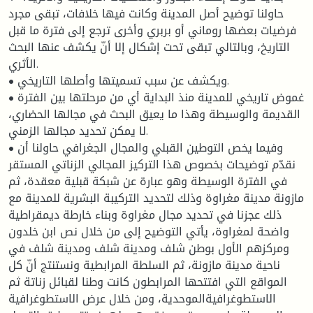
حاولنا توضيح أصل المدينة وكانت فيها خلافات، تبقى مجرد
فرضيات بعضها روماني أو بربري وأخرى ترجع إلى فترة ما قبل
التاريخ، وبالتالي تبقى تحت إشكال إلا أنّ يكشف عنها البحث
الأثري.
• ويكشف عن سبب تسميتها وأصلها التاريخي.
• غموض تاريخي للمدينة منذ البداية أي من مرحلتها بين الفترة
القديمة والوسيطة وهذا ما يعيق البحث في مجالها الحضاري،
لا يمكن تحديد مجالها الزمني.
• وفيما يخص التوطين القبلي والمجال الجغرافي حاولنا أن
نقدّم توضيحات بخصوص هذا التركيز المجالي الزناتي المستقر
في الفترة الوسيطة وهو عبارة عن شبكة قبلية معقدة، ثم
مازونة مدينة مغراوة وذلك لتحديد التركيبة البشرية للمدينة مع
ذلك عجزنا في تحديد مجال مغراوة وبناء خارطة ديمقراطية
واضحة لمغراوة، يأتي التوضيح إلى من خلال نص ابن خلدون
ومركزهم الأول بوطن شلف ومدينة شلف ومدينة شلف في
ناحية مدينة مازونة، ثم السلطة المرابطية ونستنتج أنّ كل
المواقع التي افتتحها المرابطون كانت وطنا لقبائل زناتة ثم
الاستطوغرافيةالموحدية، ومن خلال عرض الاستطوغرافية