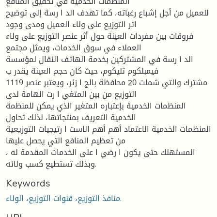
المنظمات الخدمية في تحقيق المنافع
للعميل من أجل إشباع رغباته، كما تهدف الد ا رسة إلى توضيح
اثر التوزيع على ولاء العميل ومدى وجود
فروقات بين مفردات العينة حول أثر عنصر التوزيع على ولاء
العملاء في سوق الخدمات، ويمثل مجتمع
الد ا رسة في المشتركين بخدمة الهاتف النقال لمؤسسة
فيمبلكوم تليكوم، حيث كان حجم العينة يقدر ب
1119 مشترك والتي شملت 20 محافظة بالج ا زئر، ويعتبر عنصر
التوزيع من بين المتغي ا رت الهامة لدى
المنظمات الخدمية بإعتباره المتغير الذي يمكن للمنظمة
الخدمية التعريف بمنتجاتها، لذلك تحاول
المنظمات الخدمية الاعتماد أهم أهم الاست ا رتيجيات التوزيعية
من تعظيم المنافع التي يحصل عليها
المستهلك حتى يكون ا رضي ا على الخدمات المقدمة له ،
وبذلك تستطيع كسب ولائه.
Keywords
منافذ التوزيع، قنوات التوزيع، الولاء.