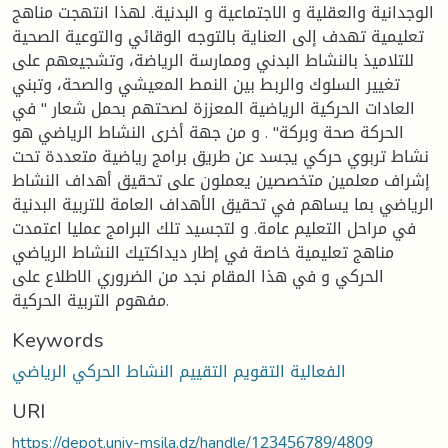
الوجدانية والعقلية و الاجتماعية و البدنية. لهذا انتهجت مناهج
تعليمية تهدف إلى العناية بالتوجه الوقائي والتوعية الصحية
للتلاميذ بالنشاط البدني وممارسة الرياضة، وتشجيعهم على
تغيير السلوك والربط بين النمط المعيشي والصحة، وتبني
العادات الحركية الرياضية المعززة لصحتهم بحمل شعار " في
الحركة صحة وبركة" . و من جهة أخرى النشاط الرياضي هو
نشاط تربوي حركي يجسد عن طريق برامج رياضية متعددة تحت
إشراف معلمين متخصصين يعملون على تحقيق أهداف النشاط
الرياضي بما يساهم في تحقيق الأهداف العامة للتربية البدنية
في مراحل التعليم عامة. و لتجسيد تلك البرامج عمليا اعتمدت
مناهج تعليمية خاصة في إطار ديداكتيك النشاط الرياضي
الحركي و في هذا المقام نجد من الضروري الاطلاع على
مفهوم التربية الحركية.
Keywords
الفعالية التقويم التقييم النشاط الحركي الرياضي
URI
https://depot.univ-msila.dz/handle/123456789/4809