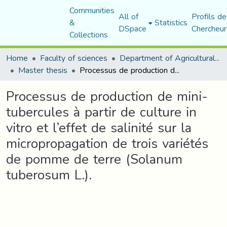
Communities
All of
Profils de
&
Statistics
DSpace
Chercheur
Collections
Home
Faculty of sciences
Department of Agricultural Sciences
Master thesis
Processus de production de mini-tubercules à partir de culture in vitro et l’effet de salinité sur la micropropagation de trois variétés de pomme de terre (Solanum tuberosum L.).
Processus de production de mini-
tubercules à partir de culture in
vitro et l’effet de salinité sur la
micropropagation de trois variétés
de pomme de terre (Solanum
tuberosum L.).