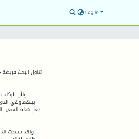
Log In
تناول البحث فريضة 
ولأن الزكاة
بينهماوهي الدولة
جعل هذه الشعير الد
ولقد سلطت الدرا