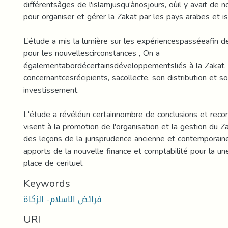
différentsâges de l'islamjusqu’ànosjours, oùil y avait de
pour organiser et gérer la Zakat par les pays arabes et i
L’étude a mis la lumière sur les expériencespasséeafin d
pour les nouvellescirconstances , On a
égalementabordécertainsdéveloppementsliés à la Zakat, e
concernantcesrécipients, sacollecte, son distribution et s
investissement.
L'étude a révéléun certainnombre de conclusions et rec
visent à la promotion de l'organisation et la gestion du Z
des leçons de la jurisprudence ancienne et contemporaine,
apports de la nouvelle finance et comptabilité pour la u
place de cerituel.
Keywords
فرائض الاسلام- الزكاة
URI