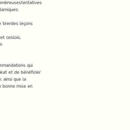
 nombreusestentatives
slamiques.
e tirerdes leçons
t ceslois,
on
ommandations qui
akat et de bénéficier
 ainsi que la
ne bonne mise en