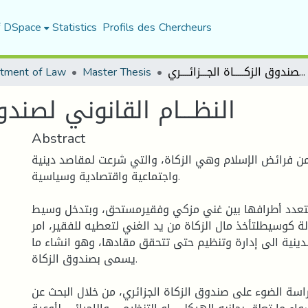
f DSpace
Statistics
Profils des Chercheurs
tment of Law
Master Thesis
النظـــام القانوني لصندوق الزكـــــاة الجـــزائــــري
النظـــام القانوني لصندوق ا
Abstract
من فرائض الإسلام وهي الزكاة، والتي شرعت لمقاصد دينية
واجتماعية واقتصادية وسياسية.
 تتعدد أطرافها بين غني مزكي وفقيرمستحق، وبتدخل وسيط
 كوسيطلتأخذ مال الزكاة من يد الغني لتعطيه للفقير، امر
ينية الى إدارة وتنظيم حتى تتحقق مقادها، وهو انشاء ما
يسمى بصندوق الزكاة.
سة الضوء على صندوق الزكاة الجزائري، من خلال البحث عن