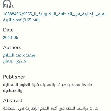
oading...
Files
1688849629555_القيم_الإخبارية_في_الصحافة_الإلكترونية_ال
(3.65 MB)
جزائرية.pdf
Date
2023-06
Authors
سعيدة, عبد السلام
خيذري, نريمان
Publisher
جامعة محمد بوضياف بالمسيلة كلية العلوم الانسانية
والاجتماعية
Abstract
جاءت دراستنا للبحث في أهم القيم الإخبارية في الصحافة