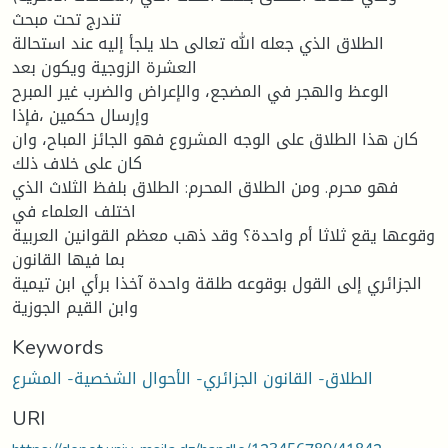
تندرج تحت مبحث
الطلاق الذي جعله الله تعالى حلا يلجأ إليه عند استحالة
العشرة الزوجية ويكون بعد
الوعظ والهجر في المضجع، والإعراض والضرب غير المبرح
وإرسال حكمين ،فإذا
كان هذا الطلاق على الوجه المشروع فهو الجائز المباح، وان
كان على خلاف ذلك
فهو محرم. ومن الطلاق المحرم: الطلاق بلفظ الثلاث الذي
اختلف العلماء في
وقوعها يقع ثلاثا أم واحدة؟ وقد ذهب معظم القوانين العربية
بما فيها القانون
الجزائري إلى القول بوقوعه طلقة واحدة آخذا برأي ابن تيمية
وابن القيم الجوزية
Keywords
الطلاق- القانون الجزائري- الأحوال الشخصية- المشرع
URI