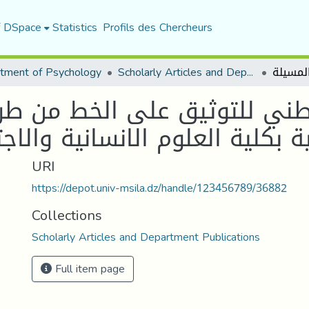
f DSpace
Statistics
Profils des Chercheurs
tment of Psychology
Scholarly Articles and Department Publications
طني للتوثيق على الخط من طر
ية بكلية العلوم الانسانية والا
URI
https://depot.univ-msila.dz/handle/123456789/36882
Collections
Scholarly Articles and Department Publications
Full item page