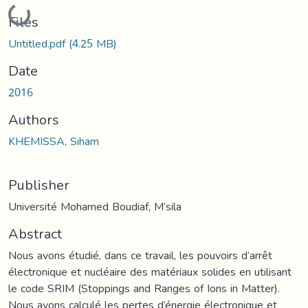
Loading...
Files
Untitled.pdf
(4.25 MB)
Date
2016
Authors
KHEMISSA, Siham
Publisher
Université Mohamed Boudiaf, M’sila
Abstract
Nous avons étudié, dans ce travail, les pouvoirs d’arrêt
électronique et nucléaire des matériaux solides en utilisant
le code SRIM (Stoppings and Ranges of Ions in Matter).
Nous avons calculé les pertes d’énergie électronique et