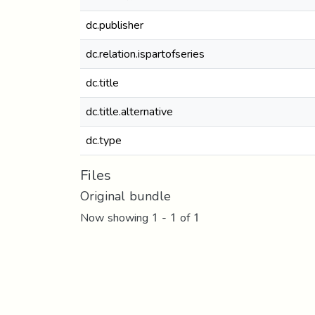
dc.publisher
dc.relation.ispartofseries
dc.title
dc.title.alternative
dc.type
Files
Original bundle
Now showing
1 - 1 of 1