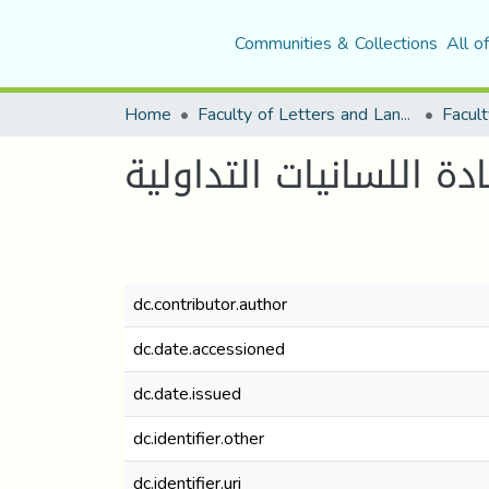
Communities & Collections
All o
Home
Faculty of Letters and Languages
Facult
 اللسانيات التداولية
dc.contributor.author
dc.date.accessioned
dc.date.issued
dc.identifier.other
dc.identifier.uri