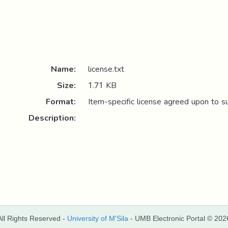
Name:
license.txt
Size:
1.71 KB
Format:
Item-specific license agreed upon to s
Description:
All Rights Reserved -
University of M'Sila
- UMB Electronic Portal © 202