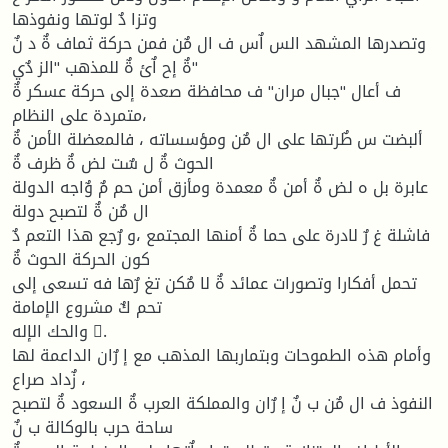
وتزا دٌ لوتها ونفوذها
وتصدرها المشهد الس اٌس ف ال مٌن فمن حركة ثماف ةٌ د نٌ
ةٌ إح اٌئ ةٌ للمذهب "الز دٌي"
ف أعال "جبال مران" ف محافظة صعدة إلى حركة عسكر ةٌ
متمردة على النظام،
ألبضت س طٌرتها على ال مٌن ومؤسساته ، فالمعضلة الأمن ةٌ
الحوث ةٌ ل سٌت لض ةٌ ظرف ةٌ
عابرة بل ه لض ةٌ أمن ةٌ معمدة ومأزق أمن حم مٌ وٌاجه الدولة
ال مٌن ةٌ لتصبح دولة
فاشلة غ رٌ لادرة على حما ةٌ أمنها المجتمع ،و رٌجع هذا التعم دٌ
كون الحركة الحوث ةٌ
تحمل أفكارا وتصورات عمائد ةٌ لا مٌكن تغ رٌها فه تسعى إلى
تحم كٌ مشروع الإمامة
والحك الإله .ً
وأمام هذه الطموحات وبتماربها المذهب مع إ رٌان الداعمة لها
، زٌداد صراع
النفوذ ف ال مٌن ب نٌ إ رٌان والمملكة العرب ةٌ السعود ةٌ لتصبح
ساحة حرب بالوكالة ب نٌ