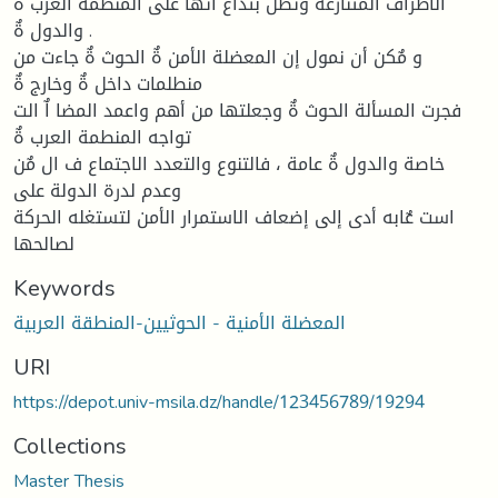
الأطراف المتنازعة وتطل بتداع اٌتها على المنطمة العرب ةٌ
والدول ةٌ .
و مٌكن أن نمول إن المعضلة الأمن ةٌ الحوث ةٌ جاءت من
منطلمات داخل ةٌ وخارج ةٌ
فجرت المسألة الحوث ةٌ وجعلتها من أهم واعمد المضا اٌ الت
تواجه المنطمة العرب ةٌ
خاصة والدول ةٌ عامة ، فالتنوع والتعدد الاجتماع ف ال مٌن
وعدم لدرة الدولة على
است عٌابه أدى إلى إضعاف الاستمرار الأمن لتستغله الحركة
لصالحها
Keywords
المعضلة الأمنية - الحوثيين-المنطقة العربية
URI
https://depot.univ-msila.dz/handle/123456789/19294
Collections
Master Thesis