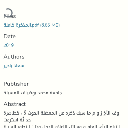
Loading...
Files
(8.65 MB)
المذكرة كاملة.pdf
Date
2019
Authors
سعاد بلخير
Publisher
جامعة محمد بوضياف المسيلة
Abstract
وف الأخ رٌ و م ما سبك ذكره عن المعضلة الحوث ةٌ ، كظاهرة
حد ثٌة استرعت
انتباه الرأي العام و وسائل الإعلام الدول وذلن للتطور السر عٌ