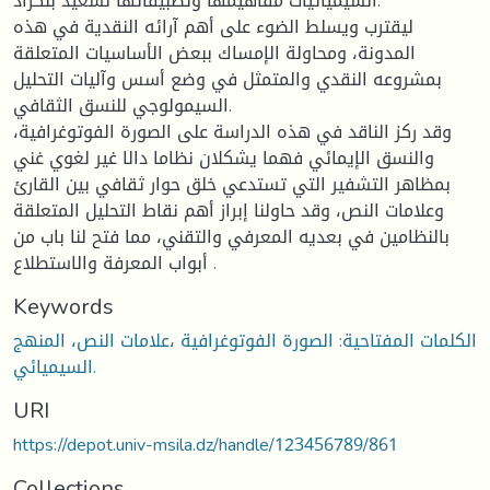
السيميائيات مفاهيمها وتطبيقاتها لسعيد بنكراد.
ليقترب ويسلط الضوء على أهم آرائه النقدية في هذه
المدونة، ومحاولة الإمساك ببعض الأساسيات المتعلقة
بمشروعه النقدي والمتمثل في وضع أسس وآليات التحليل
السيمولوجي للنسق الثقافي.
وقد ركز الناقد في هذه الدراسة على الصورة الفوتوغرافية،
والنسق الإيمائي فهما يشكلان نظاما دالا غير لغوي غني
بمظاهر التشفير التي تستدعي خلق حوار ثقافي بين القارئ
وعلامات النص، وقد حاولنا إبراز أهم نقاط التحليل المتعلقة
بالنظامين في بعديه المعرفي والتقني، مما فتح لنا باب من
أبواب المعرفة والاستطلاع .
Keywords
الكلمات المفتاحية: الصورة الفوتوغرافية ،علامات النص، المنهج
السيميائي.
URI
https://depot.univ-msila.dz/handle/123456789/861
Collections