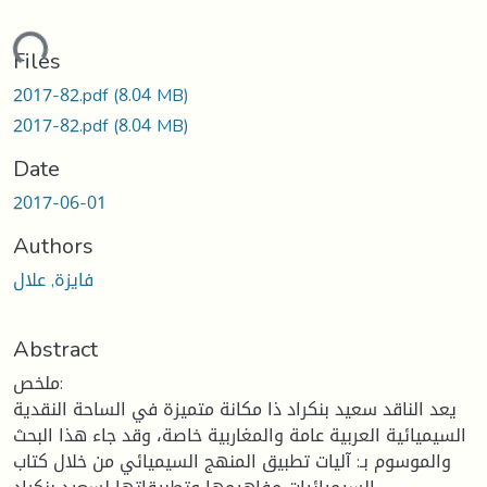
ading...
Files
2017-82.pdf
(8.04 MB)
2017-82.pdf
(8.04 MB)
Date
2017-06-01
Authors
فايزة, علال
Abstract
ملخص:
يعد الناقد سعيد بنكراد ذا مكانة متميزة في الساحة النقدية
السيميائية العربية عامة والمغاربية خاصة، وقد جاء هذا البحث
والموسوم بـ: آليات تطبيق المنهج السيميائي من خلال كتاب