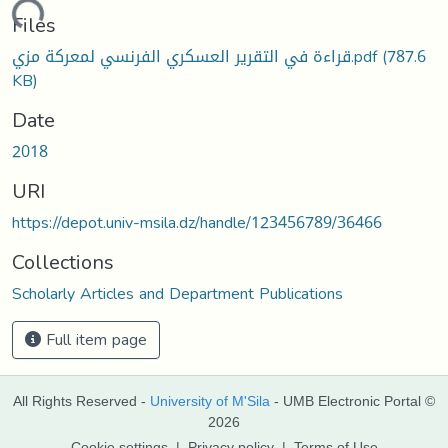
Loading...
Files
قراءة في التقرير العسكري الفرنسي لمعركة مزي.pdf
(787.6
KB)
Date
2018
URI
https://depot.univ-msila.dz/handle/123456789/36466
Collections
Scholarly Articles and Department Publications
Full item page
All Rights Reserved -
University of M'Sila
- UMB Electronic Portal ©
2026
Cookie settings
|
Privacy policy
|
Terms of Use