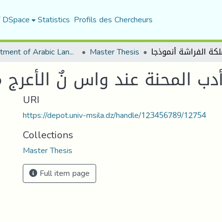
f DSpace
Statistics
Profils des Chercheurs
Department of Arabic Language and Literature
Master Thesis
دب المحنة عند واس نٌ الأعرج 
URI
https://depot.univ-msila.dz/handle/123456789/12754
Collections
Master Thesis
Full item page