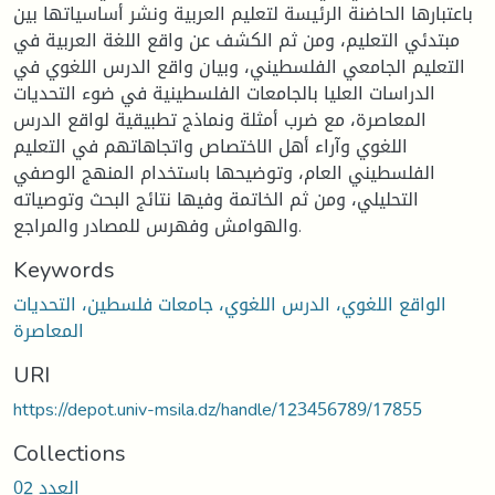
باعتبارها الحاضنة الرئيسة لتعليم العربية ونشر أساسياتها بين
مبتدئي التعليم، ومن ثم الكشف عن واقع اللغة العربية في
التعليم الجامعي الفلسطيني، وبيان واقع الدرس اللغوي في
الدراسات العليا بالجامعات الفلسطينية في ضوء التحديات
المعاصرة، مع ضرب أمثلة ونماذج تطبيقية لواقع الدرس
اللغوي وآراء أهل الاختصاص واتجاهاتهم في التعليم
الفلسطيني العام، وتوضيحها باستخدام المنهج الوصفي
التحليلي، ومن ثم الخاتمة وفيها نتائج البحث وتوصياته
والهوامش وفهرس للمصادر والمراجع.
Keywords
الواقع اللغوي، الدرس اللغوي، جامعات فلسطين، التحديات
المعاصرة
URI
https://depot.univ-msila.dz/handle/123456789/17855
Collections
العدد 02