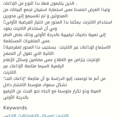
الذين يتابعون فعلا ىذا النوع من الإذاعات ،
وليذا الغرض اعتمدنا عمى استمارة استبيان لجمع البيانات من
المبحوثين و تم تقسيمو إلى محورين:
استخدام الانترنت: يمكننا ىذا المحور من اختبار الفرضية الأولى
وىي أن استخدام الانترنت يعود
إلى تمبية حاجيات ترفييية بالدرجة الأولى وذلك بغض النظر
عمى المتغيرات المستقمة.
الاستماع للإذاعات عبر الانترنت : يستجيب ىذا المحور لمفرضية
الثانية التي تقول أن التصفح
للإنترنت يتزامن مع الاطلاع عمى مضامين وسائل الإعلام
الرقمية لاسيما متابعة الإذاعات عبر
الانترنت.
من أىم ما توصمت إليو الدراسة ىو أن متابعة "إذاعات النت"
تشكل سموك متوسط الانتشار داخل
العينة وذو تكرار متوسط مع اتجاه نحو البحث عن الترفيو
بالدرجة الأولى
Keywords
الانترنت //وسائل الاعلام//البث الاذاعي