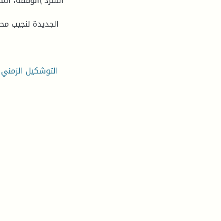
السرد )الوقفة، الم
الجديدة لنجيب مح
التوشكيل الزمني ف