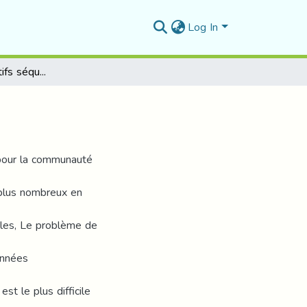
Log In
Extraction des motifs séquentiels
 pour la communauté
 plus nombreux en
ales, Le problème de
onnées
st le plus difficile