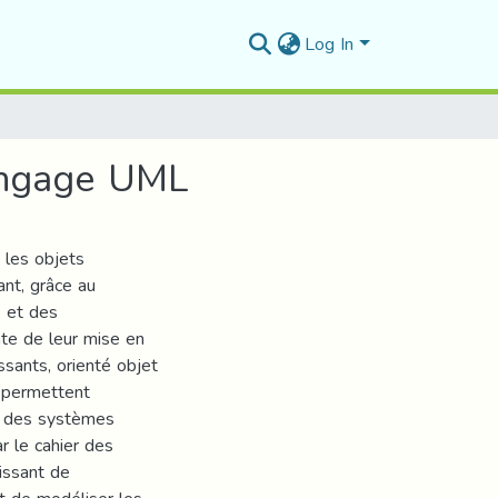
Log In
angage UML
 les objets
nt, grâce au
e et des
nte de leur mise en
ssants, orienté objet
s permettent
s des systèmes
r le cahier des
issant de