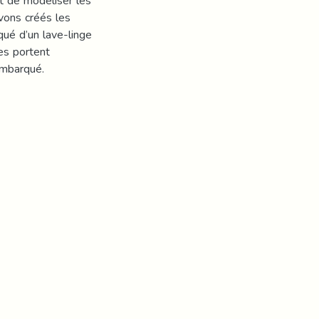
 de modéliser les
vons créés les
ué d’un lave-linge
s portent
embarqué.