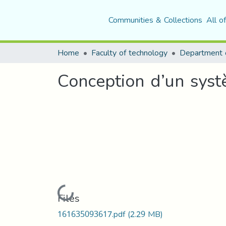
Communities & Collections
All o
Home
Faculty of technology
Department o
Conception d’un sys
Loading...
Files
161635093617.pdf
(2.29 MB)