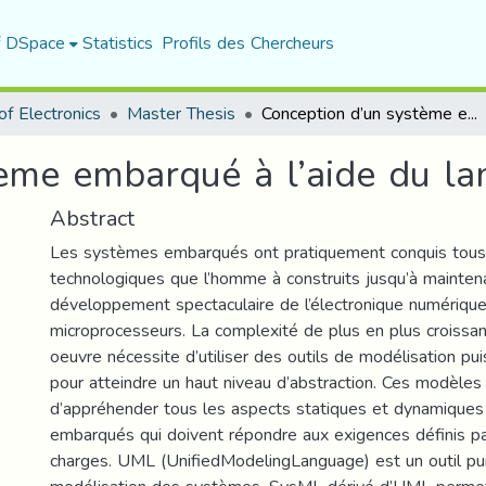
f DSpace
Statistics
Profils des Chercheurs
f Electronics
Master Thesis
Conception d’un système embarqué à l’aide du langage UML
tème embarqué à l’aide du l
Abstract
Les systèmes embarqués ont pratiquement conquis tous
technologiques que l’homme à construits jusqu’à maintena
développement spectaculaire de l’électronique numériqu
microprocesseurs. La complexité de plus en plus croissa
oeuvre nécessite d’utiliser des outils de modélisation pui
pour atteindre un haut niveau d’abstraction. Ces modèle
d’appréhender tous les aspects statiques et dynamique
embarqués qui doivent répondre aux exigences définis pa
charges. UML (UnifiedModelingLanguage) est un outil pu