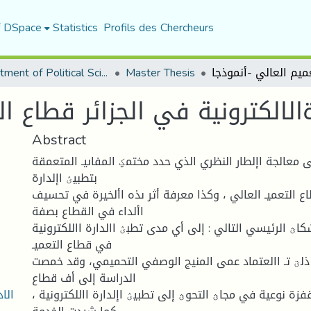
f DSpace
Statistics
Profils des Chercheurs
Department of Political Sciences
Master Thesis
Abstract
 معالجة اإلطار النظري الذي حدد مختمؼ المفاىيـ المتعمقة
بتطبيؽ اإلدارة
ع التعميـ العالي ، وكذا معرفة أثر ىذه األخيرة في تحسيف
األداء في القطاع بصفة
كاؿ الرئيسي التالي : إلى أي مدى تطبؽ االدارة االلكترونية
في قطاع التعميـ
ذلؾ تـ االعتماد عمى المنيج الوصفي التحميمي، وقد خمصت
الدراسة إلى أف قطاع
ال-
 قفزة نوعية في مجاؿ التحوؿ إلى تطبيؽ اإلدارة االلكترونية