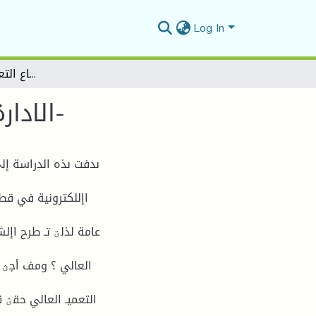
Log In
الادارةالالكترونية في الجزائر قطاع التعميم العالي -أنموذجا-
الادارةالالكترونية في الجزائر قطاع التعميم العالي -أنموذجا-
ىدفت ىذه الدراسة إلى
اإللكترونية في قطا
عامة لذلؾ تـ طرح اإلش
العالي ؟ ومف أجؿ 
التعميـ العالي حقؽ ،