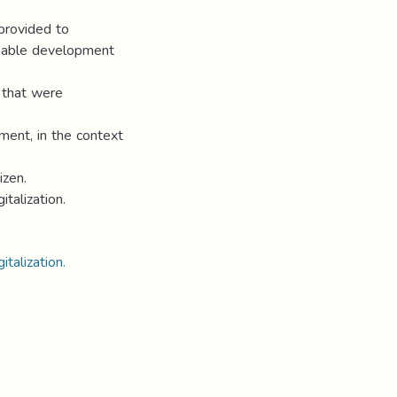
 provided to
rkable development
s that were
ment, in the context
izen.
italization.
gitalization.