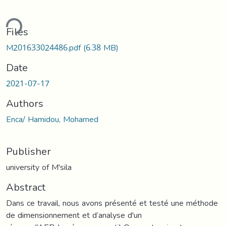
ding...
Files
M201633024486.pdf
(6.38 MB)
Date
2021-07-17
Authors
Enca/ Hamidou, Mohamed
Publisher
university of M'sila
Abstract
Dans ce travail, nous avons présenté et testé une méthode
de dimensionnement et d’analyse d'un