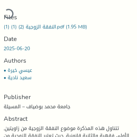
Loading...
Files
النفقة الزوجية (2) (1) (1).pdf
(1.95 MB)
Date
2025-06-20
Authors
• عيسي خيرة
• سعيد نادية
Publisher
جامعة محمد بوضياف – المسيلة
Abstract
تتناول هذه المذكرة موضوع النفقة الزوجية من زاويتين,
الأولى فقهية والثانية قانونية, حيث تعتبر النفقة الزوجية من