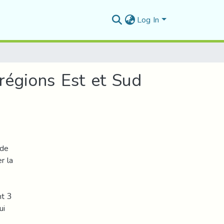
Log In
régions Est et Sud
 de
r la
nt 3
ui