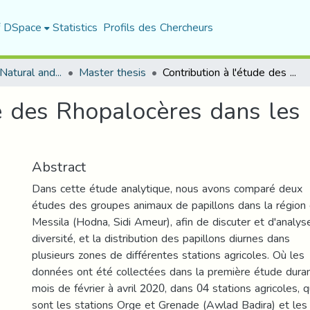
f DSpace
Statistics
Profils des Chercheurs
Department of Natural and Life Sciences
Master thesis
Contribution à l'étude des Rhopalocères dans les régions Est et Sud du Hodna .
e des Rhopalocères dans les 
Abstract
Dans cette étude analytique, nous avons comparé deux
études des groupes animaux de papillons dans la région
Messila (Hodna, Sidi Ameur), afin de discuter et d'analyse
diversité, et la distribution des papillons diurnes dans
plusieurs zones de différentes stations agricoles. Où les
données ont été collectées dans la première étude dura
mois de février à avril 2020, dans 04 stations agricoles, q
sont les stations Orge et Grenade (Awlad Badira) et les