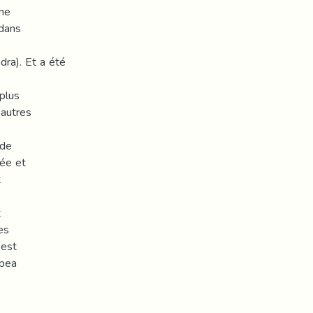
ème
 dans
dra). Et a été
 plus
 autres
 de
iée et
t
t
es
 est
apea