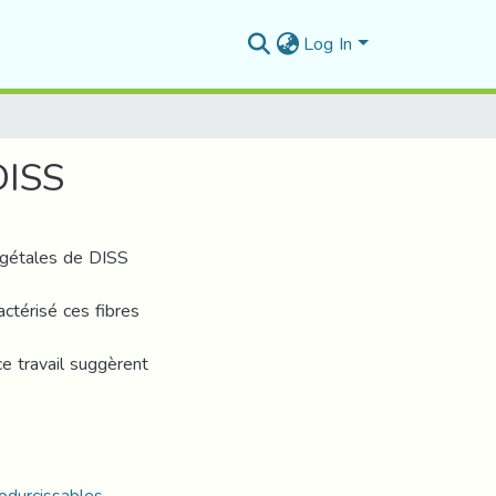
Log In
DISS
 végétales de DISS
térisé ces fibres
e travail suggèrent
modurcissables