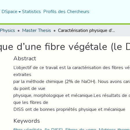
f DSpace
Statistics
Profils des Chercheurs
Physics
Master Thesis
Caractérisation physique d’une fibre végétale (le DISS
que d’une fibre végétale (le 
Abstract
L’objectif de ce travail est la caractérisation des fibres
extraites
par la méthode chimique (2% de NaOH). Nous avons carac
du point de vue
physique, morphologique et mécanique.Les résultats de c
que les fibres de
DISS ont de bonnes propriétés physique et mécanique
Keywords
fibre végétale, (le DISS), Fibres de verre, Matrices ther