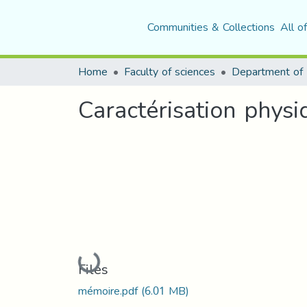
Communities & Collections
All o
Home
Faculty of sciences
Department of 
Caractérisation physi
Loading...
Files
mémoire.pdf
(6.01 MB)