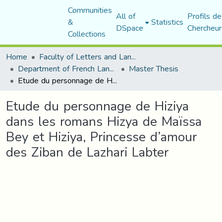
Communities
All of
Profils de
&
Statistics
DSpace
Chercheur
Collections
Home
Faculty of Letters and Languages
Department of French Language and Literature
Master Thesis
Etude du personnage de Hiziya dans les romans Hizya de Maїssa Bey et Hiziya, Princesse d’amour des Ziban de Lazhari Labter
Etude du personnage de Hiziya
dans les romans Hizya de Maїssa
Bey et Hiziya, Princesse d’amour
des Ziban de Lazhari Labter