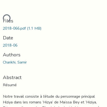
ding...
Files
2018-066.pdf
(1.1 MB)
Date
2018-06
Authors
Charikhi, Samir
Abstract
Résumé
Notre travail consiste à l’étude du personnage principal
Hiziya dans les romans ‘Hizya’ de Maїssa Bey et ‘Hiziya,