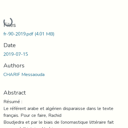
Loading...
Files
fr-90-2019.pdf
(4.01 MB)
Date
2019-07-15
Authors
CHARIF Messaouda
Abstract
Résumé :
Le référent arabe et algérien disparaisse dans le texte
français. Pour ce faire, Rachid
Boudjedra et par le biais de l’onomastique littéraire fait