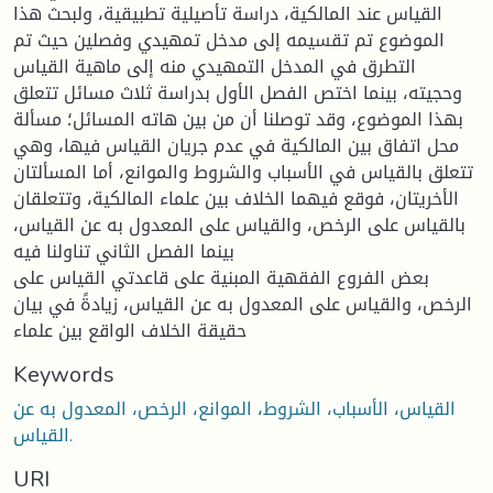
القياس عند المالكية، دراسة تأصيلية تطبيقية، ولبحث هذا
الموضوع تم تقسيمه إلى مدخل تمهيدي وفصلين حيث تم
التطرق في المدخل التمهيدي منه إلى ماهية القياس
وحجيته، بينما اختص الفصل الأول بدراسة ثلاث مسائل تتعلق
بهذا الموضوع، وقد توصلنا أن من بين هاته المسائل؛ مسألة
محل اتفاق بين المالكية في عدم جريان القياس فيها، وهي
تتعلق بالقياس في الأسباب والشروط والموانع، أما المسألتان
الأخريتان، فوقع فيهما الخلاف بين علماء المالكية، وتتعلقان
بالقياس على الرخص، والقياس على المعدول به عن القياس،
بينما الفصل الثاني تناولنا فيه
بعض الفروع الفقهية المبنية على قاعدتي القياس على
الرخص، والقياس على المعدول به عن القياس، زيادةً في بيان
حقيقة الخلاف الواقع بين علماء
Keywords
القياس، الأسباب، الشروط، الموانع، الرخص، المعدول به عن
القياس.
URI