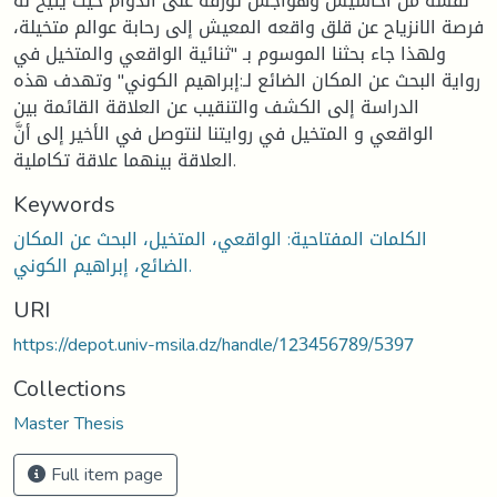
نفسه من أحاسيس وهواجس تؤرقه على الدوام حيث يتيح له
فرصة الانزياح عن قلق واقعه المعيش إلى رحابة عوالم متخيلة،
ولهذا جاء بحثنا الموسوم بـ "ثنائية الواقعي والمتخيل في
رواية البحث عن المكان الضائع لـ:إبراهيم الكوني" وتهدف هذه
الدراسة إلى الكشف والتنقيب عن العلاقة القائمة بين
الواقعي و المتخيل في روايتنا لنتوصل في الأخير إلى أنَّ
العلاقة بينهما علاقة تكاملية.
Keywords
الكلمات المفتاحية: الواقعي، المتخيل، البحث عن المكان
الضائع، إبراهيم الكوني.
URI
https://depot.univ-msila.dz/handle/123456789/5397
Collections
Master Thesis
Full item page