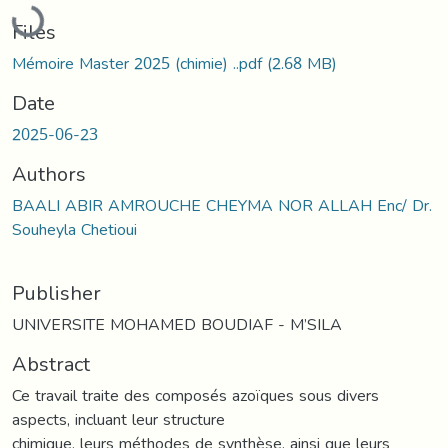
Loading...
Files
Mémoire Master 2025 (chimie) ..pdf
(2.68 MB)
Date
2025-06-23
Authors
BAALI ABIR AMROUCHE CHEYMA NOR ALLAH Enc/ Dr.
Souheyla Chetioui
Publisher
UNIVERSITE MOHAMED BOUDIAF - M’SILA
Abstract
Ce travail traite des composés azoïques sous divers
aspects, incluant leur structure
chimique, leurs méthodes de synthèse, ainsi que leurs