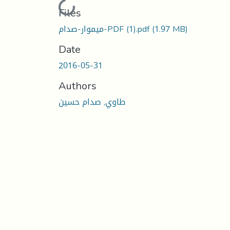
Loading...
Files
(1.97 MB)
ميموار-صدام-PDF (1).pdf
Date
2016-05-31
Authors
طاوي, صدام حسين