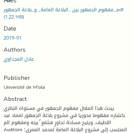
Loading...
Files
مفهوم الجمهور بين _البلاغة العامة_ و_بلاغة الجمهور_.pdf
(1.22 MB)
Date
2019-01
Authors
عادل المجداوي .
Publisher
Université de M'sila
Abstract
يبحث هذا المقال مفهوم الجمهور في مستواه النظري
باعتباره مفهوما محوريا في مشروع بلاغة الجمهور لعماد عبد
اللطيف، ويتيح مساحة تحاورٍ سْتَمَع ُ بينه ومفهوم الم
Auditoire المنتسب إلى مشروع البلاغة العامة لمحمد العمري؛