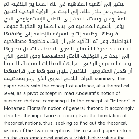
ليشير إلى أهمية المفاهيم في بناء المشاريع البلاغية، ثم
يسعى، من خلال ذلك، إلى البحث عن الرؤية البلاغية لهذين
المشروعين. ويستند البحث إلى التحليل الإبستمولوجي الذي
يؤمن بأهمية المفاهيم في بناء المشاريع الفكرية عموما،
فيربطها بوظيفة إنتاج المعرفة بالإضافة إلى وظيفتها
التواصلية، ومن ثم التأكيد على أن إنشاء منظومة مصطلخحية
لا يقف عند حدود الاشتقاق اللغوي للمصطلخحات، بل يتجاوزها
إلى البحث عن التوظيف الأمثل لمفاهيمها وفق التصور الذي
يحمله المشروع البلاغي لمجابهة الصطابات المتنوعة، لا سيما
أن هذين المشروعين البلاغيين يبنيان تصورهما على قراءتيهما
التراث البلاغي العربي الذي يزخر بمفاهيمه. summary: This
paper deals with the concept of audience, at a theoretical
level, as a pivot concept in Imad Abdelatif’s notion of
audience rhetoric, comparing it to the concept of “listener” in
Mohamed Elomari’s notion of general rhetoric. It accordingly
denotes the importance of concepts in the foundation of
rhetorical notions, thus, seeking to find out the rhetorical
visions of the two conceptions. This research paper reckon
on the epistemological analysis, which highly values the