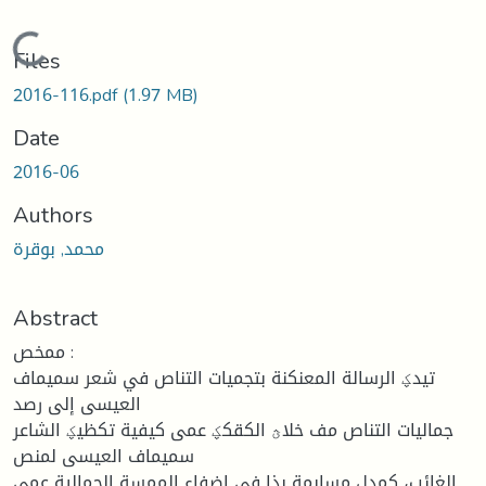
Loading...
Files
2016-116.pdf
(1.97 MB)
Date
2016-06
Authors
محمد, بوقرة
Abstract
ممخص :
تيدؼ الرسالة المعنكنة بتجميات التناص في شعر سميماف
العيسى إلى رصد
جماليات التناص مف خلاؿ الكقكؼ عمى كيفية تكظيؼ الشاعر
سميماف العيسى لمنص
الغائب، كمدل مساىمة ىذا في إضفاء الممسة الجمالية عمى