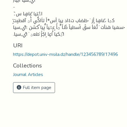
)١ٝي٫سيا ١ٝٓبيا
-
.ْٞاػًُتيا ٞغاسٕٓا س
٠سسٛيا سٝنأت ٗ تُٗغأ سقٚ ١ًسطياٚ طُـاٚ ٌٓؿاٚ ٍعػياٚ ًٌڀيا ٌكشن :١ٝي٫سيا
.١ٝؾٛكيا ْٞاعٕا ٍاكٜإٚ ٙطعؾ ٗ ١ٝي٫سيا
URI
https://depot.univ-msila.dz/handle/123456789/17496
Collections
Journal Articles
Full item page