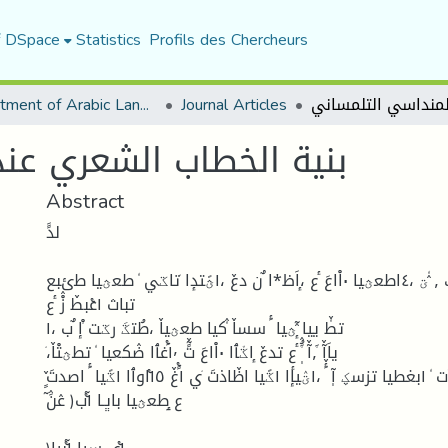
f DSpace
Statistics
Profils des Chercheurs
Department of Arabic Language and Literature
Journal Articles
بنية الخطاب الشعري عن
Abstract
لدًَ
ضسكٜ ٫ ٛٗؾ ،٤اطعؿيا ٠اْاعَ ٔع ،ٕاَظ٭ا ٌن دعٚ ،١ؿًتدٕا ٘تاػي ٗ طعؿيا طٸبع
تباث ١عٝبطٚ زْٛ ٔع
تطٗٚ ييا ٕٛٓؿيا َٔ سساٚ ٗٛكيا طعؿياٚ ،طُتػَ رػت ْ٘إ ٌب ،١
،٘ياَآٚ َ٘٫آٚ َُٖ٘ٛ ٔع تدعٚ ٕاػْٱا ٠اْاعَ تًٓٚ ١َٝ٬غٱا ضٛكعيا ٗ تطؿتْاٚ