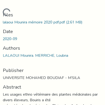
Loading...
Files
lalaoui Mounira mémoire 2020 pdf.pdf
(2.61 MB)
Date
2020-09
Authors
LALAOUI Mounira. MERRICHE, Loubna
Publisher
UNIVERSITE MOHAMED BOUDIAF - M’SILA
Abstract
Les usages ethno vétérinaire des plantes médicinales par
divers éleveurs, Bouiris a été