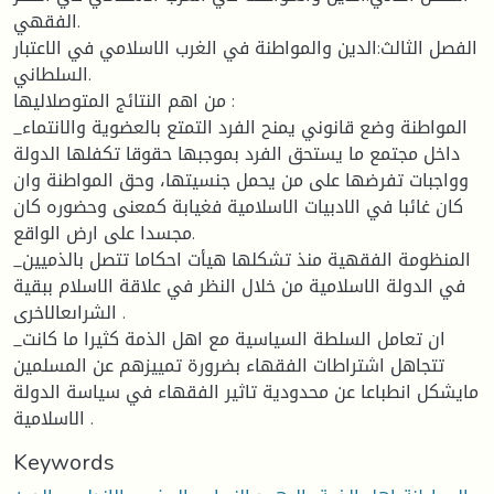
الفقهي.
الفصل الثالث:الدين والمواطنة في الغرب الاسلامي في الاعتبار
السلطاني.
من اهم النتائج المتوصلاليها :
_المواطنة وضع قانوني يمنح الفرد التمتع بالعضوية والانتماء
داخل مجتمع ما يستحق الفرد بموجبها حقوقا تكفلها الدولة
وواجبات تفرضها على من يحمل جنسيتها، وحق المواطنة وان
كان غائبا في الادبيات الاسلامية فغيابة كمعنى وحضوره كان
مجسدا على ارض الواقع.
_المنظومة الفقهية منذ تشكلها هيأت احكاما تتصل بالذميين
في الدولة الاسلامية من خلال النظر في علاقة الاسلام ببقية
الشراىعالاخرى .
_ان تعامل السلطة السياسية مع اهل الذمة كثيرا ما كانت
تتجاهل اشتراطات الفقهاء بضرورة تمييزهم عن المسلمين
مايشكل انطباعا عن محدودية تاثير الفقهاء في سياسة الدولة
الاسلامية .
Keywords