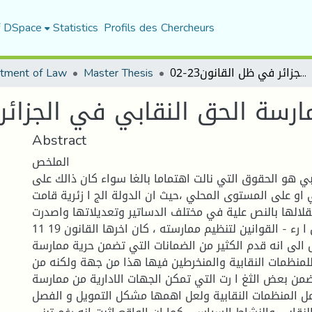
f DSpace
Statistics
Profils des Chercheurs
الإطار القانوني لممارسة الحق النقابي في الجزائر في ظل القانون23-02
Master Thesis
tment of Law
ارسة الحق النقابي في الجزائر في
Abstract
الملخص
بي هو الحقوق التي نالت اهتماما بالغا سواء كان ذالك على
او على المستوى المحلي ،حيث ان الدولة الج ا زئرية قامت
تقلالها بالنص علية في مختلف الدساتير وتعديلاتها واصدرت
11 والذي يمكن باستق ا رء - القوانين لتنظيم ممارسته ، كان اخرها القانون 19
الى انه قدم الكثير من الضمانات التي تضمن حرية ممارسة
للمنظمات النقابية والمنخرطين فيها هذا من جهة ولكنه من
من بعض الثغ ا رت التي تمكن الجهات الادارية من ممارسة
 المنظمات النقابية ولعل اهمها مشكل التمويل و الفصل